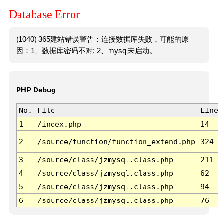
Database Error
(1040) 365建站错误警告：连接数据库失败，可能的原
因：1、数据库密码不对; 2、mysql未启动。
PHP Debug
No.
File
Line
1
/index.php
14
2
/source/function/function_extend.php
324
3
/source/class/jzmysql.class.php
211
4
/source/class/jzmysql.class.php
62
5
/source/class/jzmysql.class.php
94
6
/source/class/jzmysql.class.php
76