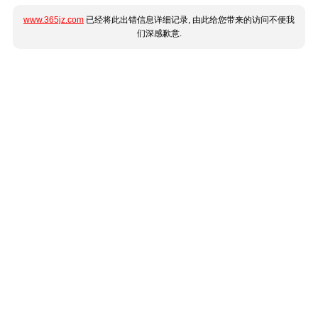
www.365jz.com
已经将此出错信息详细记录, 由此给您带来的访问不便我
们深感歉意.