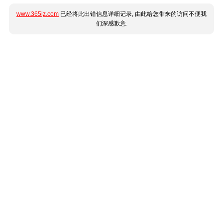
www.365jz.com
已经将此出错信息详细记录, 由此给您带来的访问不便我
们深感歉意.