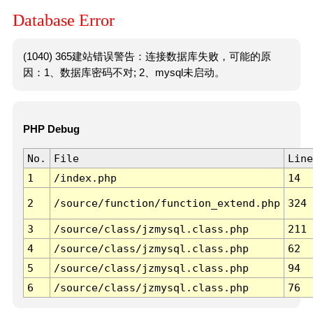
Database Error
(1040) 365建站错误警告：连接数据库失败，可能的原
因：1、数据库密码不对; 2、mysql未启动。
PHP Debug
No.
File
Line
1
/index.php
14
2
/source/function/function_extend.php
324
3
/source/class/jzmysql.class.php
211
4
/source/class/jzmysql.class.php
62
5
/source/class/jzmysql.class.php
94
6
/source/class/jzmysql.class.php
76