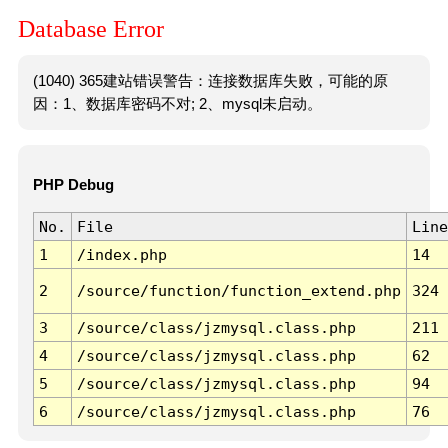
Database Error
(1040) 365建站错误警告：连接数据库失败，可能的原
因：1、数据库密码不对; 2、mysql未启动。
PHP Debug
No.
File
Line
1
/index.php
14
2
/source/function/function_extend.php
324
3
/source/class/jzmysql.class.php
211
4
/source/class/jzmysql.class.php
62
5
/source/class/jzmysql.class.php
94
6
/source/class/jzmysql.class.php
76