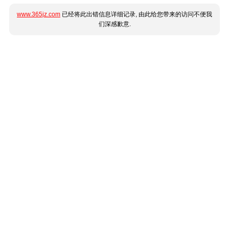
www.365jz.com
已经将此出错信息详细记录, 由此给您带来的访问不便我
们深感歉意.