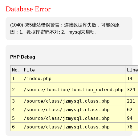
Database Error
(1040) 365建站错误警告：连接数据库失败，可能的原
因：1、数据库密码不对; 2、mysql未启动。
PHP Debug
No.
File
Line
1
/index.php
14
2
/source/function/function_extend.php
324
3
/source/class/jzmysql.class.php
211
4
/source/class/jzmysql.class.php
62
5
/source/class/jzmysql.class.php
94
6
/source/class/jzmysql.class.php
76