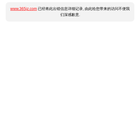
www.365jz.com
已经将此出错信息详细记录, 由此给您带来的访问不便我
们深感歉意.