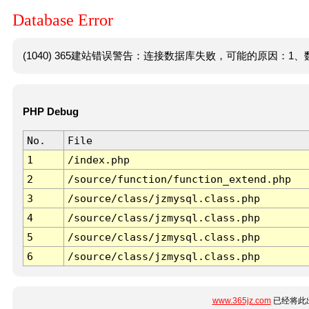
Database Error
(1040) 365建站错误警告：连接数据库失败，可能的原因：1、数
PHP Debug
No.
File
1
/index.php
2
/source/function/function_extend.php
3
/source/class/jzmysql.class.php
4
/source/class/jzmysql.class.php
5
/source/class/jzmysql.class.php
6
/source/class/jzmysql.class.php
www.365jz.com
已经将此