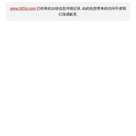
www.365jz.com
已经将此出错信息详细记录, 由此给您带来的访问不便我
们深感歉意.