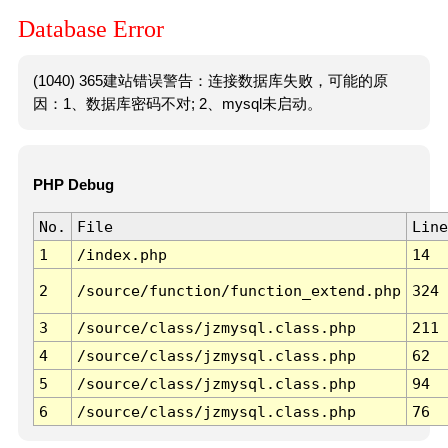
Database Error
(1040) 365建站错误警告：连接数据库失败，可能的原
因：1、数据库密码不对; 2、mysql未启动。
PHP Debug
No.
File
Line
1
/index.php
14
2
/source/function/function_extend.php
324
3
/source/class/jzmysql.class.php
211
4
/source/class/jzmysql.class.php
62
5
/source/class/jzmysql.class.php
94
6
/source/class/jzmysql.class.php
76