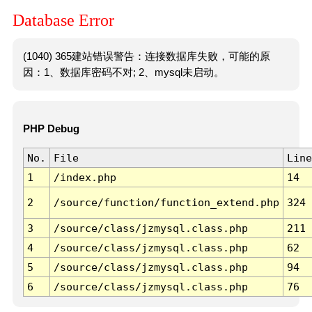
Database Error
(1040) 365建站错误警告：连接数据库失败，可能的原
因：1、数据库密码不对; 2、mysql未启动。
PHP Debug
No.
File
Line
1
/index.php
14
2
/source/function/function_extend.php
324
3
/source/class/jzmysql.class.php
211
4
/source/class/jzmysql.class.php
62
5
/source/class/jzmysql.class.php
94
6
/source/class/jzmysql.class.php
76