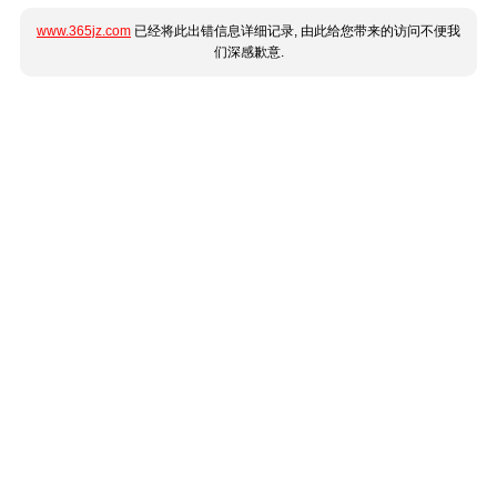
www.365jz.com
已经将此出错信息详细记录, 由此给您带来的访问不便我
们深感歉意.