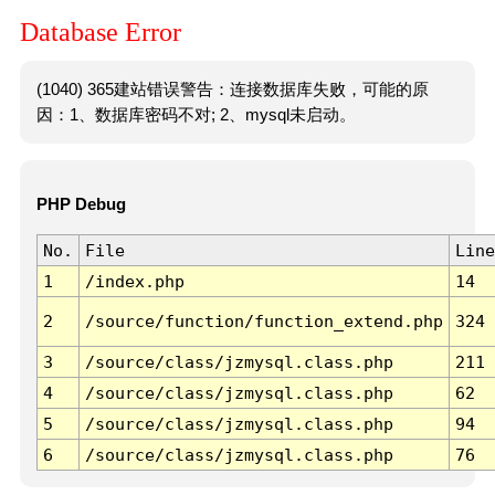
Database Error
(1040) 365建站错误警告：连接数据库失败，可能的原
因：1、数据库密码不对; 2、mysql未启动。
PHP Debug
No.
File
Line
1
/index.php
14
2
/source/function/function_extend.php
324
3
/source/class/jzmysql.class.php
211
4
/source/class/jzmysql.class.php
62
5
/source/class/jzmysql.class.php
94
6
/source/class/jzmysql.class.php
76