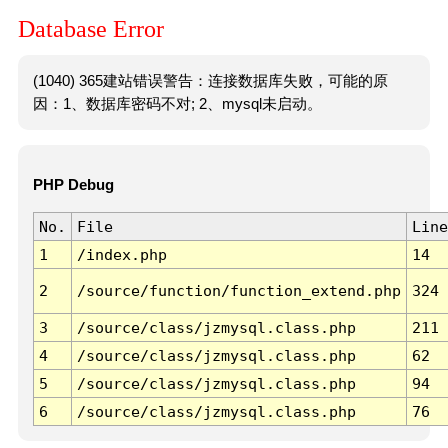
Database Error
(1040) 365建站错误警告：连接数据库失败，可能的原
因：1、数据库密码不对; 2、mysql未启动。
PHP Debug
No.
File
Line
1
/index.php
14
2
/source/function/function_extend.php
324
3
/source/class/jzmysql.class.php
211
4
/source/class/jzmysql.class.php
62
5
/source/class/jzmysql.class.php
94
6
/source/class/jzmysql.class.php
76