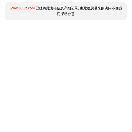
www.365jz.com
已经将此出错信息详细记录, 由此给您带来的访问不便我
们深感歉意.