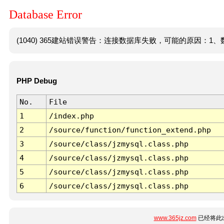
Database Error
(1040) 365建站错误警告：连接数据库失败，可能的原因：1、数
PHP Debug
No.
File
1
/index.php
2
/source/function/function_extend.php
3
/source/class/jzmysql.class.php
4
/source/class/jzmysql.class.php
5
/source/class/jzmysql.class.php
6
/source/class/jzmysql.class.php
www.365jz.com
已经将此