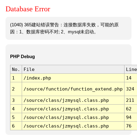
Database Error
(1040) 365建站错误警告：连接数据库失败，可能的原
因：1、数据库密码不对; 2、mysql未启动。
PHP Debug
No.
File
Line
1
/index.php
14
2
/source/function/function_extend.php
324
3
/source/class/jzmysql.class.php
211
4
/source/class/jzmysql.class.php
62
5
/source/class/jzmysql.class.php
94
6
/source/class/jzmysql.class.php
76