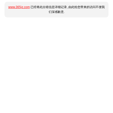
www.365jz.com
已经将此出错信息详细记录, 由此给您带来的访问不便我
们深感歉意.