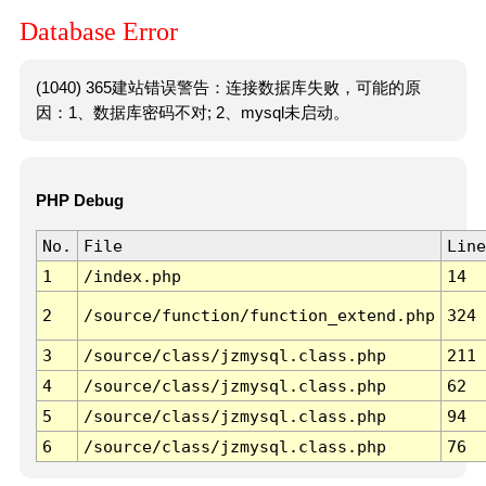
Database Error
(1040) 365建站错误警告：连接数据库失败，可能的原
因：1、数据库密码不对; 2、mysql未启动。
PHP Debug
No.
File
Line
1
/index.php
14
2
/source/function/function_extend.php
324
3
/source/class/jzmysql.class.php
211
4
/source/class/jzmysql.class.php
62
5
/source/class/jzmysql.class.php
94
6
/source/class/jzmysql.class.php
76