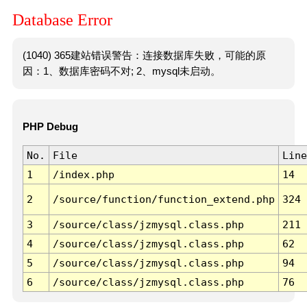
Database Error
(1040) 365建站错误警告：连接数据库失败，可能的原
因：1、数据库密码不对; 2、mysql未启动。
PHP Debug
No.
File
Line
1
/index.php
14
2
/source/function/function_extend.php
324
3
/source/class/jzmysql.class.php
211
4
/source/class/jzmysql.class.php
62
5
/source/class/jzmysql.class.php
94
6
/source/class/jzmysql.class.php
76