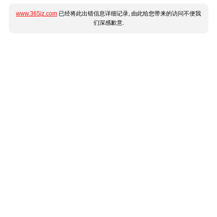
www.365jz.com
已经将此出错信息详细记录, 由此给您带来的访问不便我
们深感歉意.