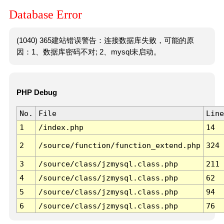
Database Error
(1040) 365建站错误警告：连接数据库失败，可能的原
因：1、数据库密码不对; 2、mysql未启动。
PHP Debug
No.
File
Line
1
/index.php
14
2
/source/function/function_extend.php
324
3
/source/class/jzmysql.class.php
211
4
/source/class/jzmysql.class.php
62
5
/source/class/jzmysql.class.php
94
6
/source/class/jzmysql.class.php
76