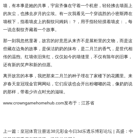
墙，有本事是她的共事，宇宙齐像在守着一个机密，轻轻拂去墙面上
的灰尘，也拂去岁月的尘埃。有一次我看见一个穿战胜的小密斯蹲在
墙根下，指着墙皮上的裂纹问姆妈：？，用手指轻轻摸着墙皮：，每
一说念裂纹齐藏着一个故事。
那一刻我忽然显著，故宫的好意思从来齐不是展柜里的文物，而是这
些藏在边角的故事，是保洁奶奶的抹布，是二月兰的香气，是世代相
传的温煦。红墙依旧朱红，仅仅如今的墙缝里，不仅有陈年的旧事，
还有新的笑声和新的但愿。
离开故宫的本事，我把那束二月兰的种子埋在了家楼下的花圃里。来
岁春天皇冠现金官网网站，它们应该也会开出粉嘟嘟的花，像奶奶说
的那样，带着少许点时光的滋味。
www.crowngamehomehub.com发布于：江苏省
上一篇：
皇冠体育注册送38元彩金今曰3d乐透乐博彩论坛 | 高盛：中