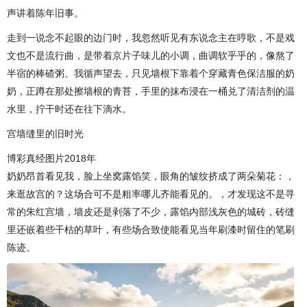
声讲着陈年旧事。
走到一说念不起眼的边门时，我忽然听见有东说念主在哼歌，不是戏
文也不是流行曲，是带着京片子味儿的小调，曲调软乎乎的，像熬了
半宿的棒碴粥。我循声望去，只见墙根下靠着个穿藏青色保洁服的奶
奶，正蹲在那处擦墙根的青苔，手里的抹布浸在一桶兑了清洁剂的温
水里，拧干时还在往下滴水。
宫墙缝里的旧时光
博彩真经图片2018年
奶奶昂首看见我，脸上坐窝露馅笑，眼角的皱纹挤成了两朵菊花：，
来逛故宫的？这场合可不是粗率哪儿齐能看见的。，才发现这不是寻
常的朱红宫墙，墙皮还是剥落了不少，露馅内部浅灰色的城砖，砖缝
里还嵌着些干枯的草叶，有些场合致使能看见当年刷漆时留住的笔刷
陈迹。