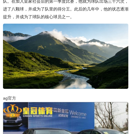
队。在加入皇家社会后的第一季度比赛，他就为球队出场三十六次，
进了八颗球，并成为了队里的得分王。此后的几年中，他的状态逐渐
提升，并成为了球队的核心球员之一。
ag官方