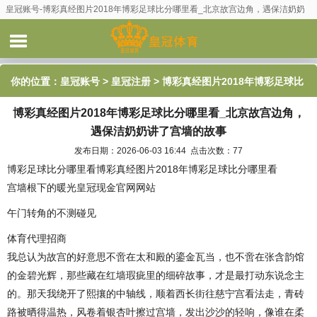
皇冠账号-博彩真经图片2018年博彩足球比分哪里看_北京故宫边角，遇保洁奶奶
讲了宫墙的故事
你的位置：
皇冠账号
>
皇冠注册
> 博彩真经图片2018年博彩足球比
博彩真经图片2018年博彩足球比分哪里看_北京故宫边角，
分哪里看_北京故宫边角，遇保洁奶奶讲了宫墙的故事
遇保洁奶奶讲了宫墙的故事
发布日期：2026-06-03 16:44 点击次数：77
博彩足球比分哪里看博彩真经图片2018年博彩足球比分哪里看
宫墙根下的暖光皇冠现金官网网站
午门转角的不测碰见
体育代理招商
我总认为故宫的好意思不啻在太和殿的鎏金瓦当，也不啻在张含韵馆
的金碧光辉，那些藏在红墙瑕疵里的细碎故事，才是最打动东说念主
的。那天我绕开了熙攘的中轴线，顺着西长街往慈宁宫看法走，青砖
路被晒得温热，风卷着银杏叶擦过宫墙，发出沙沙的轻响，像谁在柔