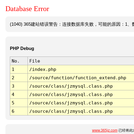
Database Error
(1040) 365建站错误警告：连接数据库失败，可能的原因：1、数
PHP Debug
No.
File
1
/index.php
2
/source/function/function_extend.php
3
/source/class/jzmysql.class.php
4
/source/class/jzmysql.class.php
5
/source/class/jzmysql.class.php
6
/source/class/jzmysql.class.php
www.365jz.com
已经将此