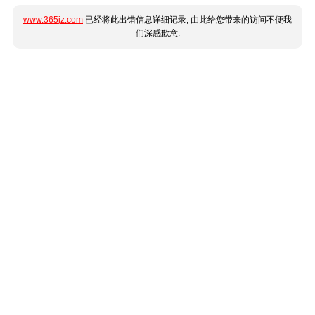
www.365jz.com
已经将此出错信息详细记录, 由此给您带来的访问不便我
们深感歉意.