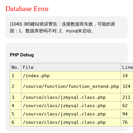
Database Error
(1040) 365建站错误警告：连接数据库失败，可能的原
因：1、数据库密码不对; 2、mysql未启动。
PHP Debug
No.
File
Line
1
/index.php
14
2
/source/function/function_extend.php
324
3
/source/class/jzmysql.class.php
211
4
/source/class/jzmysql.class.php
62
5
/source/class/jzmysql.class.php
94
6
/source/class/jzmysql.class.php
76