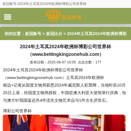
皇冠账号-2024年土耳其2024年欧洲杯博彩公司世界杯
（www.bettingkingzonehub.com）
你的位置：
皇冠账号
>
皇冠比分
> 2024年土耳其2024年欧洲杯博彩
2024年土耳其2024年欧洲杯博彩公司世界杯
公司世界杯（www.bettingkingzonehub.com）
（www.bettingkingzonehub.com）
发布日期：2025-06-07 10:05 点击次数：177
2024年土耳其2024年欧洲杯博彩公司世界杯
（www.bettingkingzonehub.com）土耳其2024年欧洲杯
南边+记者从国度文物局获悉2024年威尼斯人彩票网，当地时辰10月
25日上昼，经国度文物局授权，中国驻澳大利亚大使馆举行庆典，给
与澳方针我国返还共4件流失文物艺术品与1件古生厌世石。
博彩公司世界杯