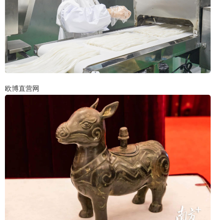
欧博直营网