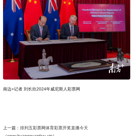
南边+记者 刘长欣2024年威尼斯人彩票网
上一篇：
排列五彩票网体育彩票开奖直播今天
（www.huangguantiyu.vip）