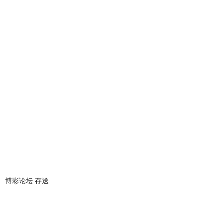
博彩论坛 存送