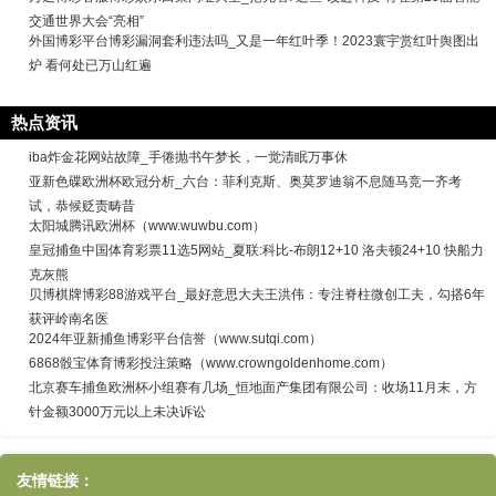
交通世界大会“亮相”
外国博彩平台博彩漏洞套利违法吗_又是一年红叶季！2023寰宇赏红叶舆图出
炉 看何处已万山红遍
热点资讯
iba炸金花网站故障_手倦抛书午梦长，一觉清眠万事休
亚新色碟欧洲杯欧冠分析_六台：菲利克斯、奥莫罗迪翁不息随马竞一齐考
试，恭候贬责畴昔
太阳城腾讯欧洲杯（www.wuwbu.com）
皇冠捕鱼中国体育彩票11选5网站_夏联:科比-布朗12+10 洛夫顿24+10 快船力
克灰熊
贝博棋牌博彩88游戏平台_最好意思大夫王洪伟：专注脊柱微创工夫，勾搭6年
获评岭南名医
2024年亚新捕鱼博彩平台信誉（www.sutqi.com）
6868骰宝体育博彩投注策略（www.crowngoldenhome.com）
北京赛车捕鱼欧洲杯小组赛有几场_恒地面产集团有限公司：收场11月末，方
针金额3000万元以上未决诉讼
友情链接：