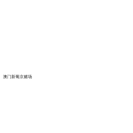
澳门新葡京赌场