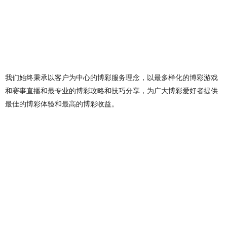
我们始终秉承以客户为中心的博彩服务理念，以最多样化的博彩游戏
和赛事直播和最专业的博彩攻略和技巧分享，为广大博彩爱好者提供
最佳的博彩体验和最高的博彩收益。