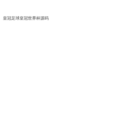
皇冠足球
皇冠世界杯源码