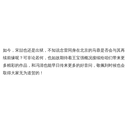
如今，宋喆也还是出狱，不知说念雷同身在北京的马蓉是否会与其再
续前缘呢？可非论若何，也如故期待着王宝强概况接续给咱们带来更
多精彩的作品，和冯清也能早日传来更多的好音问，敬佩到时候也会
取得大家无为道贺的！