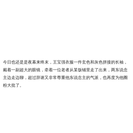
今日也还是是夜幕来终末，王宝强衣服一件玄色和灰色拼接的长袖，
戴着一副超大的眼镜，牵着一位老者从某饭铺里走了出来，两东说念
主边走边聊，超过辞谢又非常尊重他东说念主的气派，也再度为他圈
粉大批了。