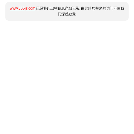
www.365jz.com
已经将此出错信息详细记录, 由此给您带来的访问不便我
们深感歉意.