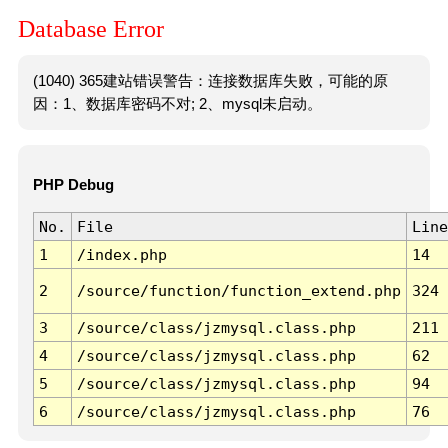
Database Error
(1040) 365建站错误警告：连接数据库失败，可能的原
因：1、数据库密码不对; 2、mysql未启动。
PHP Debug
No.
File
Line
1
/index.php
14
2
/source/function/function_extend.php
324
3
/source/class/jzmysql.class.php
211
4
/source/class/jzmysql.class.php
62
5
/source/class/jzmysql.class.php
94
6
/source/class/jzmysql.class.php
76