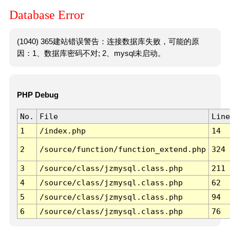
Database Error
(1040) 365建站错误警告：连接数据库失败，可能的原
因：1、数据库密码不对; 2、mysql未启动。
PHP Debug
No.
File
Line
1
/index.php
14
2
/source/function/function_extend.php
324
3
/source/class/jzmysql.class.php
211
4
/source/class/jzmysql.class.php
62
5
/source/class/jzmysql.class.php
94
6
/source/class/jzmysql.class.php
76