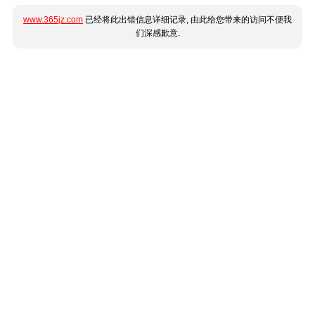
www.365jz.com
已经将此出错信息详细记录, 由此给您带来的访问不便我
们深感歉意.