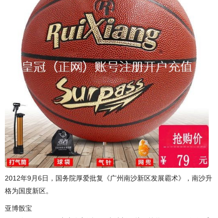
2012年9月6日，国务院厚爱批复《广州南沙新区发展霸术》，南沙升
格为国度新区。
亚博骰宝