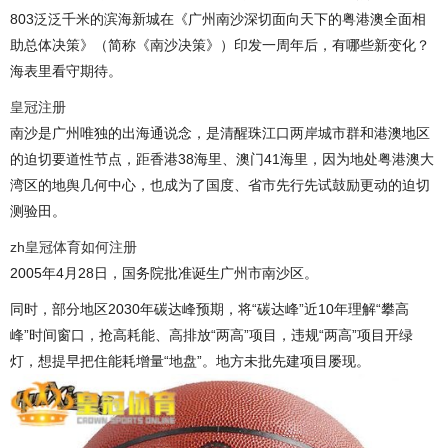
803泛泛千米的滨海新城在《广州南沙深切面向天下的粤港澳全面相
助总体决策》（简称《南沙决策》）印发一周年后，有哪些新变化？
海表里看守期待。
皇冠注册
南沙是广州唯独的出海通说念，是清醒珠江口两岸城市群和港澳地区
的迫切要道性节点，距香港38海里、澳门41海里，因为地处粤港澳大
湾区的地舆几何中心，也成为了国度、省市先行先试鼓励更动的迫切
测验田。
zh皇冠体育如何注册
2005年4月28日，国务院批准诞生广州市南沙区。
同时，部分地区2030年碳达峰预期，将“碳达峰”近10年理解“攀高
峰”时间窗口，抢高耗能、高排放“两高”项目，违规“两高”项目开绿
灯，想提早把住能耗增量“地盘”。地方未批先建项目屡现。