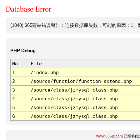
Database Error
(1040) 365建站错误警告：连接数据库失败，可能的原因：1、数
PHP Debug
No.
File
1
/index.php
2
/source/function/function_extend.php
3
/source/class/jzmysql.class.php
4
/source/class/jzmysql.class.php
5
/source/class/jzmysql.class.php
6
/source/class/jzmysql.class.php
www.365jz.com
已经将此