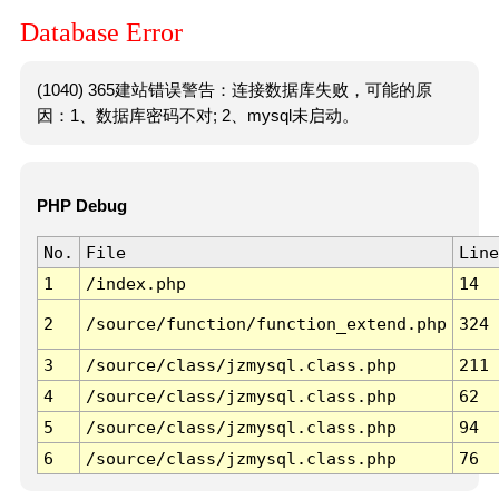
Database Error
(1040) 365建站错误警告：连接数据库失败，可能的原
因：1、数据库密码不对; 2、mysql未启动。
PHP Debug
No.
File
Line
1
/index.php
14
2
/source/function/function_extend.php
324
3
/source/class/jzmysql.class.php
211
4
/source/class/jzmysql.class.php
62
5
/source/class/jzmysql.class.php
94
6
/source/class/jzmysql.class.php
76