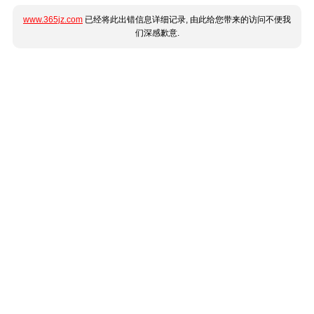
www.365jz.com
已经将此出错信息详细记录, 由此给您带来的访问不便我
们深感歉意.