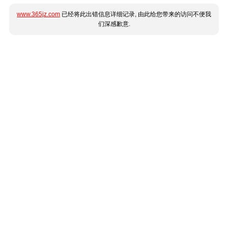
www.365jz.com
已经将此出错信息详细记录, 由此给您带来的访问不便我
们深感歉意.