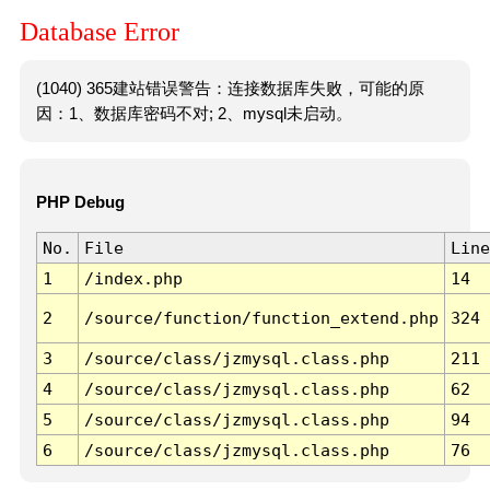
Database Error
(1040) 365建站错误警告：连接数据库失败，可能的原
因：1、数据库密码不对; 2、mysql未启动。
PHP Debug
No.
File
Line
1
/index.php
14
2
/source/function/function_extend.php
324
3
/source/class/jzmysql.class.php
211
4
/source/class/jzmysql.class.php
62
5
/source/class/jzmysql.class.php
94
6
/source/class/jzmysql.class.php
76