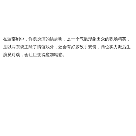
在这部剧中，许凯扮演的姚志明，是一个气质形象出众的职场精英，
是以两东谈主除了情谊戏外，还会有好多敌手戏份，两位实力派后生
演员对戏，会让巨变得愈加精彩。