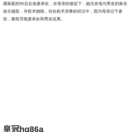
通家庭的95后女孩麦承欢，在母亲的催促下，她无奈地与男友的家东
谈主碰面，并权术婚期，但在权术亲事的经过中，因为母亲过于参
加，奏凯导致麦承欢和男友仳离。
皇冠hg86a