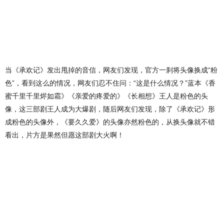
当《承欢记》发出甩掉的音信，网友们发现，官方一刹将头像换成“粉
色”，看到这么的情况，网友们忍不住问：“这是什么情况？”蓝本《香
蜜千里千里烬如霜》《亲爱的疼爱的》《长相想》王人是粉色的头
像，这三部剧王人成为大爆剧，随后网友们发现，除了《承欢记》形
成粉色的头像外，《要久久爱》的头像亦然粉色的，从换头像就不错
看出，片方是果然但愿这部剧大火啊！