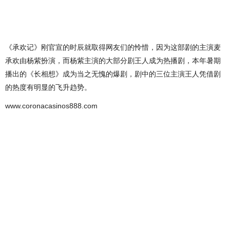
《承欢记》刚官宣的时辰就取得网友们的怜惜，因为这部剧的主演麦
承欢由杨紫扮演，而杨紫主演的大部分剧王人成为热播剧，本年暑期
播出的《长相想》成为当之无愧的爆剧，剧中的三位主演王人凭借剧
的热度有明显的飞升趋势。
www.coronacasinos888.com