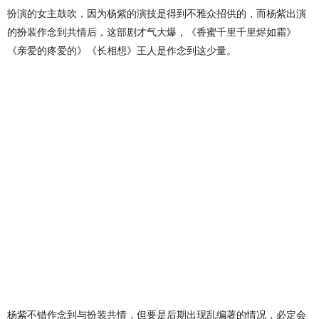
扮演的女主鼓吹，因为杨紫的演技是得到不雅众招供的，而杨紫出演
的扮装作念到共情后，这部剧才气大爆，《香蜜千里千里烬如霜》
《亲爱的疼爱的》《长相想》王人是作念到这少量。
杨紫不错作念到与扮装共情，但要是后期出现乱编著的情况，必定会