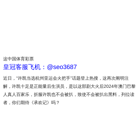
这中国体育彩票
皇冠客服飞机：@seo3687
近日，“许凯当选杭州亚运会火把手”话题登上热搜，这再次阐明注
解，许凯十足是正能量后生演员，是以这部剧大火后2024年澳门巴黎
人真人百家乐，折服许凯也不会被扒，致使不会被扒出黑料，列位读
者，你们期待《承欢记》吗？