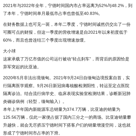
2021年与2022年全年，宁德时间国内市占率远离为52%与48.2%，到
了本年，宁德时间单月最低市占率也曾低至40.83%。
在财务数据上也可见一斑，本年二季度，宁德时间诚然仍交出了一份
可圈可点的财报，但这一季度的营收增速是自2021年以来初度低于
60%，而且也曾连结三个季度出现增速放缓。
大小球
这家承载了万亿市值的公司运行被动“轻点刹车”，而背后的原因恰是
异军突起的比亚迪。
2020年5月非法出境缅甸。2021年9月24日自缅甸边境投案自首，实
行隔离医学观察。9月26日新冠病毒核酸检测阳性，转运至定点医院
隔离诊治。结合流行病学史、临床表现实验室检测结果，诊断新冠肺
炎确诊病例（轻型，缅甸输入）。
本年上半年国内新能源车总销量为374.7万辆，比亚迪的销量为
125.56万辆，仅此一家便占据了国内三分之一的商场。比亚迪销量攀
升越快，就会无尽挤压宁德时间下搭客户们的销量增漫空间，这也就
形成了宁德时间市占率的下滑。