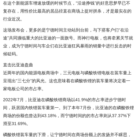
在这个新能源车增速放缓的时候节点，“沿途挣钱”的好意思梦早已不
复存在，用性价比最高的居品径直在商场上捉对拼杀，才是最实在的
行业近况。
这场发布会，更多的是宁德时间主动站到台前，与下搭客户们“在沿
途”共同濒临重大的比亚迪的一面旗号。而神行电板，也将牵累关节就
业，成为宁德时间与车企们在比亚迪狂风暴雨的销量中进行反击的时
候砝码。
直击比亚迪盘曲
近两年的国内能源电板商场中，三元电板与磷酸铁锂电板在装车量上
呈现出“三七分”的风光。这也意味着在磷酸铁锂的装车量将决定着一
家电板公司的市占率。
2022年7月，比亚迪在磷酸铁锂商场以41.9%的市占率进步宁德时
间，跃居国内铁锂装车量第一。到了本年7月份，比亚迪的在磷酸铁锂
商场的份额也曾达到43.18%，而宁德时间的的市占率则从37.37%下
滑至31.69%。
磷酸铁锂装车量的下滑，让宁德时间在商场份额上的发扬并不睬思，