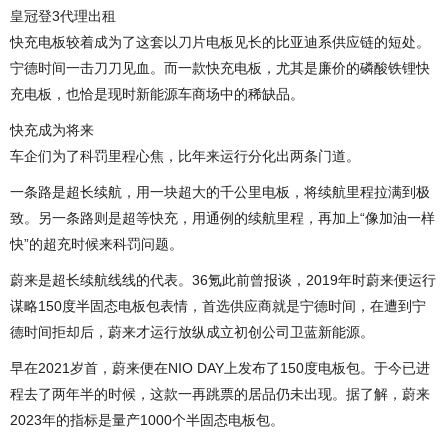
皇冠登3代理出租
快充电板较着成为了这套以刀片电板见长的比亚迪系供应链的短处。
宁德时间一击刀刀见血。而一款快充电板，尤其是廉价的磷酸铁锂快
充电板，也恰是现时新能源车商场中的稀缺品。
快充成为将来
车企们为了科罚里程心焦，比年来运行分化出两条门道。
一条路是超长续航，用一块超大的千公里电板，将续航里程拉满到极
致。另一条路则是超等快充，用通例的续航里程，再加上“像加油一样
快”的超充时候来科罚问题。
蔚来是超长续航线线的代表。36氪此前曾报谈，2019年时蔚来便运行
谋略150度半固态电板包表情，首选供应商就是宁德时间，在遭到宁
德时间拒却后，蔚来才运行放纵成立初创公司卫蓝新能源。
早在2021岁首，蔚来便在NIO DAY上发布了150度电板包。于今已进
程去了两年半的时候，这款一再跳票的居品仍未出现。据了解，蔚来
2023年的指标是量产1000个半固态电板包。