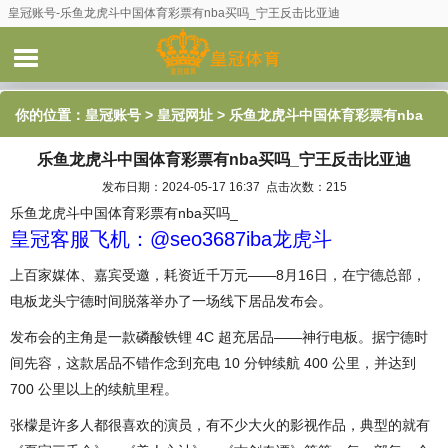
皇冠账号-乐鱼龙虎斗中国体育彩票有nba买吗_宁王反击比亚迪
你的位置：
皇冠账号
>
皇冠网址
> 乐鱼龙虎斗中国体育彩票有nba
乐鱼龙虎斗中国体育彩票有nba买吗_宁王反击比亚迪
买吗_宁王反击比亚迪
发布日期：2024-05-17 16:37 点击次数：215
乐鱼龙虎斗中国体育彩票有nba买吗_
皇冠客服飞机：@seo3687iba龙虎斗
上百家媒体、嘉宾受邀，耗资近千万元——8月16日，在宁德总部，
电板龙头宁德时间脱落举办了一场线下居品发布会。
发布会的主角是一款磷酸铁锂 4C 超充居品——神行电板。据宁德时
间先容，这款居品不错作念到充电 10 分钟续航 400 公里，并达到
700 公里以上的续航里程。
张檬是许多人都很喜欢的演员，有不少大火的影视作品，典型的就有