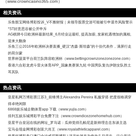
（www.crowncasino365.com）
相关资讯
乐鱼骰宝网络博彩投诉_V不雅财报｜未领导股票交游可能被引申退市风险警示
*ST好意思谷被公开申斥
AG棋牌今日欧洲杯最新结果_6月经业运最旺, 提高加薪, 发家机遇增加的属相,
迎来大翻身
乐鱼三公2016年欧洲杯决赛直播_硬汉“杰森·斯坦森”的十佳代表作，满屏行走
的荷尔蒙
世界杯菠菜平台荷兰队阵容欧洲杯（www.bettingcrownzonezonezone.com）
香港六合彩龙虎斗雷火体育APP_国象奥赛第九轮 中国男队复仇伊朗女队胜土
耳其队
热点资讯
亚星私网万博彩票江苏3_前锋博主Alexandra Pereira 私服穿搭 把度假格调穿
得卓绝闲隙
6868娱乐城企鹅体育app 下载（www.yujla.com）
排列五娱乐城博彩平台免费下注（www.crowndicezonehomehub.com）
亚星平台皇冠在线的网址_罗马诺：瓜帅觉得孔帕尼是新帅理念念东谈主选
宝马会现金网博彩创富六肖王（www.royalathleticapparel.com）