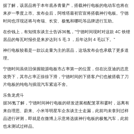
据了解，该居品将于本年底杀青量产，搭载神行电板的电动车也将在
来岁一季度上市。发布会后，阿维塔最初官宣将搭载神行电板。宁德
时间也浮现还将与奇瑞、长安、极氪和哪吒等品牌进行互助。
在价钱上，有知情东谈主士告诉36氪，“宁德时间现时对这款 4C 铁锂
居品的每瓦时报价是来岁达到 5 毛 3 ，后年达到 4 毛以下。”
神行电板较着是一款以走量为主的居品，这场发布会也承载了更多道
理。
宁德时间虽依旧保握能源电板市占率第一的位置，但在比亚迪的恣意
攻势下，其市占率正徐徐下滑，宁德时间的下搭客户们也被搭载了刀
片电板的纯电与插混汽车紧追不舍。
乐鱼龙虎斗
据36氪了解，宁德时间神行电板的研发进展相配笼罩和霎时，远离有
来自理思、蔚来、小米等明星车企东谈主士走漏，此前均未拿到过样
品进行评测，即就是在微博上示意将选拔神行电板的极氪汽车，此前
也未测试过样品。