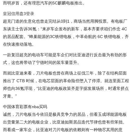
而明岁首，还有理思汽车的5C麒麟电板推出。
皇冠信用盘3登录
超充门道的生意化也曾走完结从0到1，商场当然用脚投票。有电板厂
东谈主士告诉36氪：“来岁车企发布的新车，基本齐要求咱们作念 4C
的居品配套。”蜂巢能源的3C铁锂电板，中革命航的 6C 铁锂电板，齐
在快速推动落地。
一款复旧超充的电动车可能是车企们对比亚迪进行反击最为有劲的形
式，这也将带动了宁德时间的装车量晋升。
而就比亚迪来看，刀片电板也曾在商场上征伐三年，除了在结构层面
推出了 CTB 时候，在电芯层面的革命险些堕入了停滞。就连里面工程
师也向36氪浮现，“比亚迪的电板政策齐是字据发展场所，时通常挤点
牙膏。”
中国体育彩票有nba买吗
诚然，刀片电板当今依旧是极具竞争力的居品，但看玉成球能源电板
出货量第二大的电板企业，比亚迪如斯居品迭代节律也曾有些笨拙。
而看成一家车企，比亚迪对刀片电板的依赖则有一种物尽其用的意