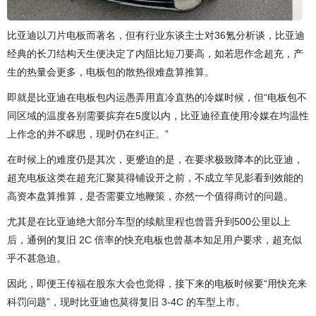
比亚迪以刀片电板而著名，但有行业东谈主士对36氪分析谈，比亚迪
经典的长刀结构天生便决定了内阻比短刀要高，如若思作念超充，产
生的热量会更多，电板包的散热很难盘算推算。
即就是比亚迪在电板包内运愚弄用直冷直热的冷媒时候，但“电板包不
同区域的温度各别需要摈弃在5度以内，比亚迪径直使用冷媒在均温性
上作念的并不睬思，现时仍在纠正。”
在时候上的难度仍是其次，更蹙迫的是，在要求极致降本的比亚迪，
超充电板这类在超充汇聚莫得铺设开之前，不成立竿见影看到效能的
高资本盘算推算，是否需要立地鞭策，亦然一个值得商讨的问题。
尤其是在比亚迪绝大部分车型的续航里程也曾晋升到500公里以上
后，通例的复旧 2C 倍率的快充电板也曾基本知足用户要求，超充似
乎不甚急迫。
因此，即便王传福在股东大会也觉得，接下来的电板时候要“用快充来
科罚问题”，现时比亚迪也莫得复旧 3-4C 的车型上市。