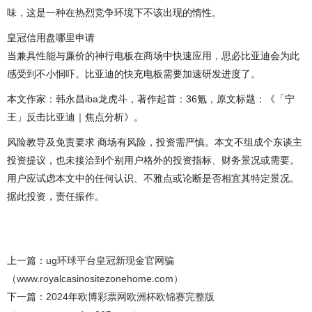
味，这是一种在热烈竞争环境下不该出现的惰性。
皇冠信用盘哪里申请
当兼具性能与廉价的神行电板在商场中快速应用，思必比亚迪会为此
感受到不小恫吓。比亚迪的快充电板需要加速研发进度了。
本文作家：韩永昌iba龙虎斗，著作起首：36氪，原文标题：《「宁
王」反击比亚迪｜焦点分析》。
风险教导及免责要求 商场有风险，投资需严慎。本文不组成个东谈主
投资提议，也未接洽到个别用户格外的投资指标、财务景况或需要。
用户应试虑本文中的任何认识、不雅点或论断是否相宜其特定景况。
据此投资，责任振作。
上一篇：
ug环球平台皇冠新现金官网骗
（www.royalcasinositezonehome.com）
下一篇：
2024年欧博彩票网欧洲杯欧锦赛完整版