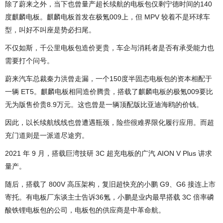
除了蔚来之外，当下也曾量产超长续航的电板包仅剩宁德时间的140
度麒麟电板。麒麟电板首发在极氪009上，但 MPV 较着不是环球车
型，叫好不叫座是势必扫尾。
不仅如斯，千公里电板包造价更贵，车企与消耗者是否有承受能力也
需要打个问号。
蔚来汽车总裁秦力洪曾走漏，一个150度半固态电板包的资本相配于
一辆 ET5。麒麟电板相同造价腾贵，搭载了麒麟电板的极氪009要比
无为版售价贵8.9万元。这也曾是一辆顶配版比亚迪海鸥的价钱。
因此，以长续航线线也曾遭遇瓶颈，险些很难界限化履行应用。而超
充门道则是一派道尽途穷。
2021 年 9 月，搭载巨湾技研 3C 超充电板的广汽 AION V Plus 讲求
量产。
随后，搭载了 800V 高压架构，复旧超快充的小鹏 G9、G6 接连上市
寄托。有电板厂东谈主士告诉36氪，小鹏是业内最早搭载 3C 倍率磷
酸铁锂电板包的公司，电板包的供应商是中革命航。