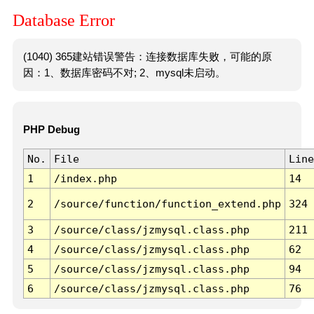
Database Error
(1040) 365建站错误警告：连接数据库失败，可能的原
因：1、数据库密码不对; 2、mysql未启动。
PHP Debug
No.
File
Line
1
/index.php
14
2
/source/function/function_extend.php
324
3
/source/class/jzmysql.class.php
211
4
/source/class/jzmysql.class.php
62
5
/source/class/jzmysql.class.php
94
6
/source/class/jzmysql.class.php
76