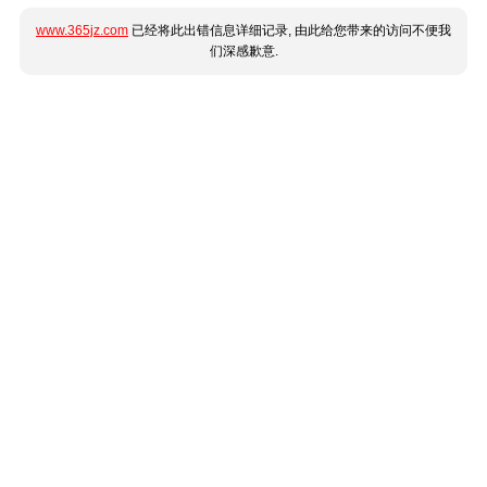
www.365jz.com
已经将此出错信息详细记录, 由此给您带来的访问不便我
们深感歉意.