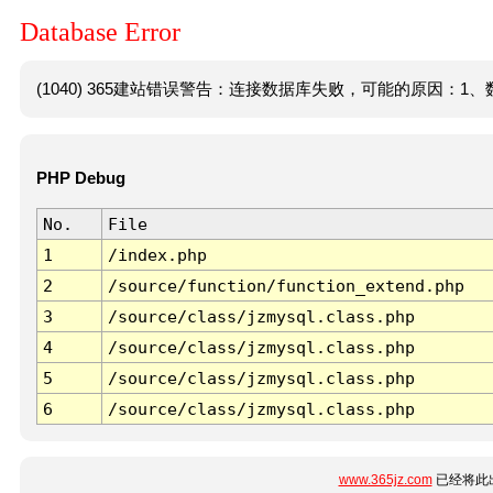
Database Error
(1040) 365建站错误警告：连接数据库失败，可能的原因：1、数
PHP Debug
No.
File
1
/index.php
2
/source/function/function_extend.php
3
/source/class/jzmysql.class.php
4
/source/class/jzmysql.class.php
5
/source/class/jzmysql.class.php
6
/source/class/jzmysql.class.php
www.365jz.com
已经将此