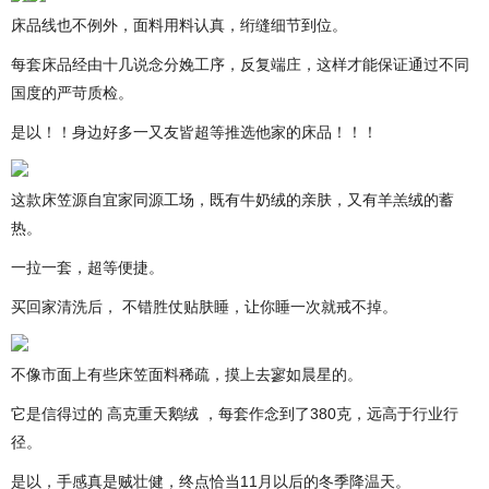
床品线也不例外，面料用料认真，绗缝细节到位。
每套床品经由十几说念分娩工序，反复端庄，这样才能保证通过不同
国度的严苛质检。
是以！！身边好多一又友皆超等推选他家的床品！！！
这款床笠源自宜家同源工场，既有牛奶绒的亲肤，又有羊羔绒的蓄
热。
一拉一套，超等便捷。
买回家清洗后， 不错胜仗贴肤睡，让你睡一次就戒不掉。
不像市面上有些床笠面料稀疏，摸上去寥如晨星的。
它是信得过的 高克重天鹅绒 ，每套作念到了380克，远高于行业行
径。
是以，手感真是贼壮健，终点恰当11月以后的冬季降温天。