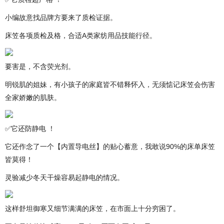
小编故意找品牌方要来了质检证据。
床笠各项质检及格，合适A类家纺用品技能行径。
要害是，不含荧光剂。
明锐肌的姐妹，有小孩子的家庭皆不错释怀入，无须惦记床笠会伤害
全家娇嫩的肌肤。
✅它还防静电 ！
它还作念了一个【内置导电丝】的贴心蓄意，我敢说90%的床单床笠
皆莫得！
灵验减少冬天干燥容易起静电的情况。
这样舒坦御寒又细节满满的床笠，在市面上十分穷困了。