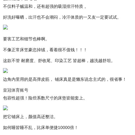
不仅料子贼温和，还有超强的吸湿排汗特质 。
好洗好曝晒，出汗也不会潮闷，冷汗体质的一又友一定要试试。
要害工艺和细节也棒啊。
不像正常床笠豪恣掉绒，看着很不值钱！！！
这款不管 耐磨度、舒收尾、印染工艺 皆超棒，越洗越舒坦。
边角内里用的是高弹皮筋， 铺床真是是懒东说念主式的，很省事！
皇冠体育账号
包容性超强！险些系数尺寸的床垫皆能套上。
把它铺床上，颜值高还整洁。
如何睡皆睡不乱，比床单便捷10000倍！