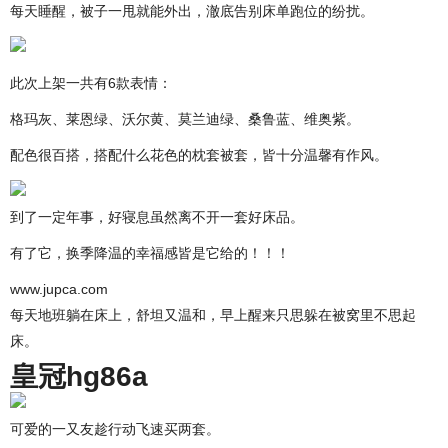
每天睡醒，被子一甩就能外出，澈底告别床单跑位的纷扰。
此次上架一共有6款表情：
格玛灰、莱恩绿、沃尔黄、莫兰迪绿、桑鲁蓝、维奥紫。
配色很百搭，搭配什么花色的枕套被套，皆十分温馨有作风。
到了一定年事，好寝息虽然离不开一套好床品。
有了它，换季降温的幸福感皆是它给的！！！
www.jupca.com
每天地班躺在床上，舒坦又温和，早上醒来只思躲在被窝里不思起
床。
皇冠hg86a
可爱的一又友趁行动飞速买两套。