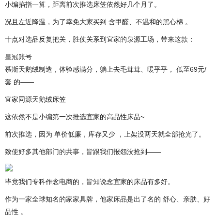
小编掐指一算，距离前次推选床笠依然好几个月了。
况且左近降温，为了幸免大家买到 含甲醛、不温和的黑心棉 。
十点对选品反复把关，胜仗关系到宜家的泉源工场，带来这款：
皇冠账号
慕斯天鹅绒制造，体验感满分，躺上去毛茸茸、暖乎乎， 低至69元/
套 的——
宜家同源天鹅绒床笠
这依然不是小编第一次推选宜家的高品性床品~
前次推选，因为 单价低廉，库存又少 ，上架没两天就全部抢光了。
致使好多其他部门的共事，皆跟我们报怨没抢到——
毕竟我们专科作念电商的，皆知说念宜家的床品有多好。
作为一家全球知名的家家具牌，他家床品是出了名的 舒心、亲肤、好
品性 。