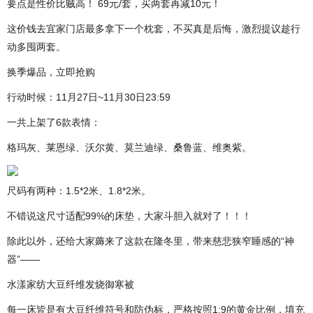
要点是性价比贼高！ 69元/套，买两套再减10元！
这价钱去宜家门店最多拿下一个枕套，不买真是后悔，激烈提议趁行
动多囤两套。
换季爆品，立即抢购
行动时候：11月27日~11月30日23:59
一共上架了6款表情：
格玛灰、莱恩绿、沃尔黄、莫兰迪绿、桑鲁蓝、维奥紫。
尺码有两种：1.5*2米、1.8*2米。
不错说这尺寸适配99%的床垫，大家斗胆入就对了！！！
除此以外，还给大家薅来了这款在隆冬里，带来慈悲狭窄睡感的“神
器”——
水漾家纺大豆纤维发烧御寒被
每一床皆是有大豆纤维符号和防伪标，严格按照1:9的黄金比例，填充