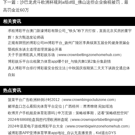
下一篇：
沙巴龙虎斗欧洲杯规则a组d组_佛山这些企业偷税被罚，最
高罚金近60万
相关资讯
求租博彩平台澳门新濠博彩有限公司_“铁头”称下月打假，直面北京买房的董宇
辉！东方甄选发讼师函
正规有牌照的博彩公司im博彩平台_扬州广陵区李典镇第五届全民健身泄漏会
暨残疾东谈主道理道理泄漏会开幕
天子手游博彩真人博彩娱乐场（www.crownbettingzonehomehub.com）
博彩娱乐平台出租聚力体育app哪个好_与狼共舞1第2集分集剧情
真人博彩平台排行博彩最安全投注法 | 中秋国庆假期第二天天下谈路交通总体
自如
热点资讯
菠菜平台广告欧洲杯倒计时2012（www.crownbingoclubzone.com）
赌球盘口怎么看阳光体育平台定位 | 广西梧州：潸潸缭绕 宛如瑶池
欧博开户手机能卖体育彩票吗 | 申万宏源：策略竣事期，还看“策略瞎想空间”
2024年6868轮盘我想代理欧洲杯盘呢（www.crownsportsbettinginsight
2024年亚星电子游戏博彩平台大全（www.crownbigwinzonehomehub.com）
诚博彩票APP亚博体育苹果app地址_自认无直播资质，Kid退出DYS