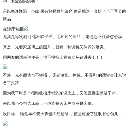
和、安全感满满啊！
是以每逢降温，小编 领有好寝息的诀窍 便是挑选一套恰当当下季节的
床品。
金沙厅包厢
尤其是每次刷到 这种软乎乎、毛茸茸的床品 ，老是忍不住豪恣心动。
真是，光看家居博主的图片，就有一种调解又休养的嗅觉。
用网友的话来说便是：恨不得换上寝衣立马钻进去！！！
不外，光有颜值也不够哦， 床铺凌乱、掉绒、不温和 的话皆会让东说
念主执狂……
因为我平时是个很懒收拾床铺的东说念主，又但愿卧室整洁干净。
是以我当今挑选床品，一般皆是选床笠而不是床单。
没目标， 睡觉再不安天职也不易起皱 ，便是可爱它这股省心劲儿！