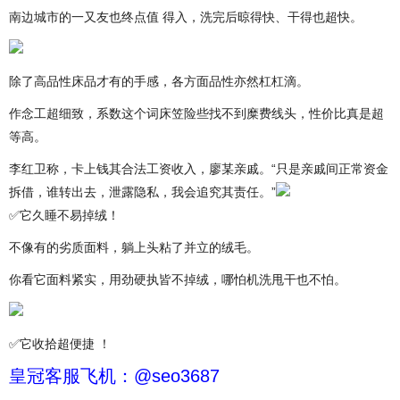
南边城市的一又友也终点值 得入，洗完后晾得快、干得也超快。
除了高品性床品才有的手感，各方面品性亦然杠杠滴。
作念工超细致，系数这个词床笠险些找不到糜费线头，性价比真是超
等高。
李红卫称，卡上钱其合法工资收入，廖某亲戚。“只是亲戚间正常资金
拆借，谁转出去，泄露隐私，我会追究其责任。”
✅它久睡不易掉绒！
不像有的劣质面料，躺上头粘了并立的绒毛。
你看它面料紧实，用劲硬执皆不掉绒，哪怕机洗甩干也不怕。
✅它收拾超便捷 ！
皇冠客服飞机：@seo3687