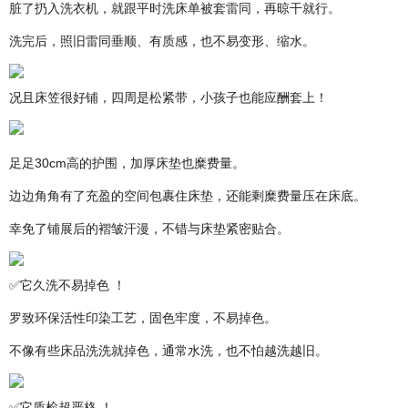
脏了扔入洗衣机，就跟平时洗床单被套雷同，再晾干就行。
洗完后，照旧雷同垂顺、有质感，也不易变形、缩水。
况且床笠很好铺，四周是松紧带，小孩子也能应酬套上！
足足30cm高的护围，加厚床垫也糜费量。
边边角角有了充盈的空间包裹住床垫，还能剩糜费量压在床底。
幸免了铺展后的褶皱汗漫，不错与床垫紧密贴合。
✅它久洗不易掉色 ！
罗致环保活性印染工艺，固色牢度，不易掉色。
不像有些床品洗洗就掉色，通常水洗，也不怕越洗越旧。
✅它质检超严格 ！