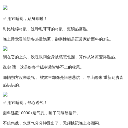
✅ 用它睡觉，贴身即暖！
对比纯棉材质，这种毛茸茸的材质，更锁热蓄温。
晚上睡觉灵验防备热量隐匿，御寒性能是正常家纺面料的3倍。
躺在它的上头，没眨眼间全身被慈悲包围，算作从冰凉变得温热。
说实 话，这是好多羊绒材质皆够不上的收尾。
哪怕朔方没来暖气， 被窝里却像是恒慈悲炕 ， 早上醒来 重新到脚皆
热烘烘的。
✅ 用它睡觉，舒心透气！
面料逃匿10000+透气孔，睡了间隔易捂汗。
不信您瞧，水蒸气分分钟透出了，无须惦记晚上会潮闷。