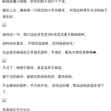
触感柔嫩又细腻，舒坦到恨不得打十个滚。
躺在上头，像抱着一只慈悲的小羊羔睡觉， 对我这种算作冰凉的妹子
很友好。
值得说一句，我们这款床笠是380克高克重天鹅绒面料。
面料轻松紧实， 不错恒温御寒，还间隔易掉毛！
比起绒毛稀疏的正常绒毛面料，手感好，蓄热才调也更棒哦❤️。
天冷了，铺着它睡觉，真是温和又锁温。
躺下没眨眼间，被窝内部就热烘烘、暖烘烘的。
不会像有的面料，半天焐不热。 舒坦还好睡，降温连电热毯皆省下
了。
菠菜稳定平台论坛