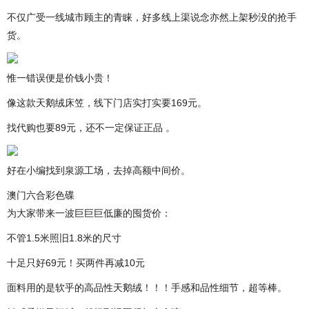
不仅广受一线城市顾主的青睐，好多线上渠说念亦然上架秒没的抢手
货。
惟一错误便是价钱小贵！
像这款天鹅绒床笠，线下门店实打实要169元。
找代购也要89元，还不一定保证正品 。
好在小编找到泉源工场，去掉高额中间价。
澳门六合彩色碟
为大家带来一波巨巨巨低廉的囤货价：
不管1.5米照旧1.8米的尺寸
十足只好69元！买两件再减10元
面料用的是软乎的高品性天鹅绒！！！手感和品性细节，超等棒。