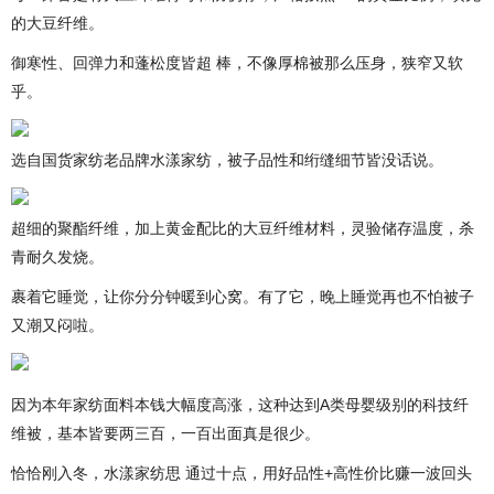
的大豆纤维。
御寒性、回弹力和蓬松度皆超 棒，不像厚棉被那么压身，狭窄又软
乎。
选自国货家纺老品牌水漾家纺，被子品性和绗缝细节皆没话说。
超细的聚酯纤维，加上黄金配比的大豆纤维材料，灵验储存温度，杀
青耐久发烧。
裹着它睡觉，让你分分钟暖到心窝。有了它，晚上睡觉再也不怕被子
又潮又闷啦。
因为本年家纺面料本钱大幅度高涨，这种达到A类母婴级别的科技纤
维被，基本皆要两三百，一百出面真是很少。
恰恰刚入冬，水漾家纺思 通过十点，用好品性+高性价比赚一波回头