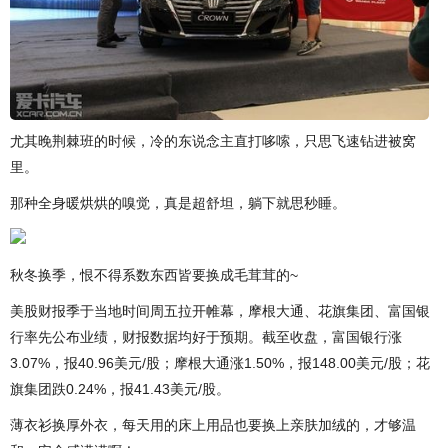
尤其晚荆棘班的时候，冷的东说念主直打哆嗦，只思飞速钻进被窝
里。
那种全身暖烘烘的嗅觉，真是超舒坦，躺下就思秒睡。
秋冬换季，恨不得系数东西皆要换成毛茸茸的~
美股财报季于当地时间周五拉开帷幕，摩根大通、花旗集团、富国银
行率先公布业绩，财报数据均好于预期。截至收盘，富国银行涨
3.07%，报40.96美元/股；摩根大通涨1.50%，报148.00美元/股；花
旗集团跌0.24%，报41.43美元/股。
薄衣衫换厚外衣，每天用的床上用品也要换上亲肤加绒的，才够温