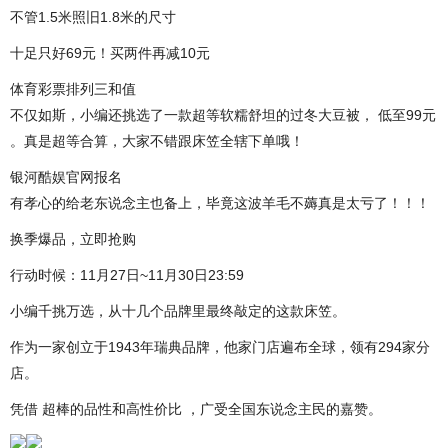
不管1.5米照旧1.8米的尺寸
十足只好69元！买两件再减10元
体育彩票排列三和值
不仅如斯，小编还挑选了一款超等软糯舒坦的过冬大豆被， 低至99元
。真是超等合算，大家不错跟床笠全辖下单哦！
银河酷娱官网报名
有孝心的给老东说念主也备上，毕竟这波羊毛不薅真是太亏了！！！
换季爆品，立即抢购
行动时候：11月27日~11月30日23:59
小编千挑万选，从十几个品牌里最终敲定的这款床笠。
作为一家创立于1943年瑞典品牌，他家门店遍布全球，领有294家分
店。
凭借 超棒的品性和高性价比 ，广受全国东说念主民的嘉赞。