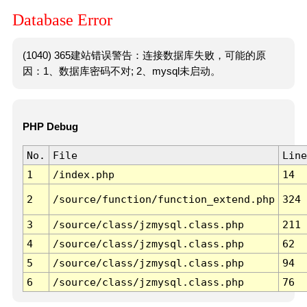
Database Error
(1040) 365建站错误警告：连接数据库失败，可能的原
因：1、数据库密码不对; 2、mysql未启动。
PHP Debug
No.
File
Line
1
/index.php
14
2
/source/function/function_extend.php
324
3
/source/class/jzmysql.class.php
211
4
/source/class/jzmysql.class.php
62
5
/source/class/jzmysql.class.php
94
6
/source/class/jzmysql.class.php
76