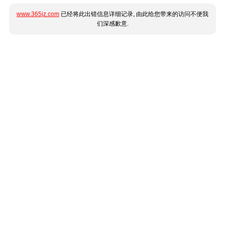
www.365jz.com
已经将此出错信息详细记录, 由此给您带来的访问不便我
们深感歉意.