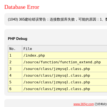
Database Error
(1040) 365建站错误警告：连接数据库失败，可能的原因：1、数
PHP Debug
No.
File
1
/index.php
2
/source/function/function_extend.php
3
/source/class/jzmysql.class.php
4
/source/class/jzmysql.class.php
5
/source/class/jzmysql.class.php
6
/source/class/jzmysql.class.php
www.365jz.com
已经将此