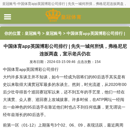
皇冠账号-中国体育app英国博彩公司排行 | 先失一城何所惧，弗格尼尼连扳两盘，
宣示老兵仍在
你的位置：
皇冠账号
>
皇冠账号
> 中国体育app英国博彩公司排行 |
中国体育app英国博彩公司排行 | 先失一城何所惧，弗格尼尼
先失一城何所惧，弗格尼尼连扳两盘，宣示老兵仍在
连扳两盘，宣示老兵仍在
发布日期：2024-03-15 09:46 点击次数：154
中国体育app英国博彩公司排行
大约许多东谈主并不知谈，如今一经成为宿将们的80后选手其实是有
史以来取得大满贯冠军最多的东谈主。然则，时光流逝，从2020年00
后少壮夺得首个巡回赛冠军以来，还不到五年的手艺里，他们一经在
大满贯、众人赛、巡回赛上攻城拔寨。许多时候，在ATP网坛一经闯
出一命神色的95后选手在靠近他们时也占不到任何低廉，更无谓说一
经年齿渐长的80后选手。
前第一区（01-12）上期落号3个02、06、09，表现活跃，最近两周