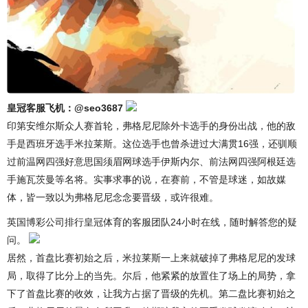
皇冠客服飞机：@seo3687
印第安维尔斯众人赛首轮，弗格尼尼除外卡选手的身份出战，他的敌
手是西班牙选手米拉莱斯。这位选手也曾杀进过大满贯16强，还驯顺
过前温网四强好意思国须眉网球选手伊斯内尔、前法网四强阿根廷选
手施瓦茨曼等名将。实事求事的说，在赛前，不管是球迷，如故媒
体，皆一致以为弗格尼尼念念要晋级，或许很难。
英国博彩公司排行皇冠体育的客服团队24小时在线，随时解答您的疑
问。
居然，首盘比赛初始之后，米拉莱斯一上来就破掉了弗格尼尼的发球
局，取得了比分上的当先。尔后，他紧紧的放置住了场上的局势，拿
下了首盘比赛的收效，让我方占据了晋级的先机。第二盘比赛初始之