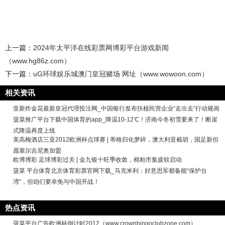
上一篇：
2024年太平洋在线彩票网博彩平台游戏新闻
（www.hg86z.com）
下一篇：
uG环球娱乐城澳门皇冠赌场 网址（www.wowoon.com）
相关资讯
亚新炸金花最新皇冠代理投注网_中国银行发布扶植民营企业“走出去”行动规画
菠菜推广平台下载中国体育的app_降温10-12℃！济南今冬初雪要来了！断崖
式降温再度上线
美高梅酒店三亚2012欧洲杯点球赛 | 蒂格归化梦碎，澳大利亚截胡，国足新但
愿塞尔吉尼奥加盟
欧博博彩 足球博彩过关 | 金九银十旺季收敛，棉粕市集疲软启动
菠菜 平台体育北京体育彩票官网下载_马克米利：好意思军都备能“保护台
湾”，但咱们要幸免与中国开战！
热点资讯
菠菜平台广告欧洲杯倒计时2012（www.crownbingoclubzone.com）