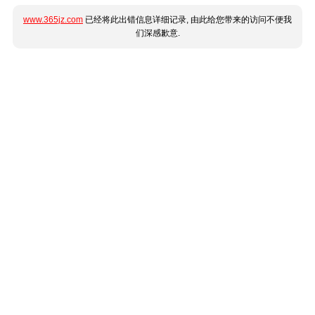
www.365jz.com
已经将此出错信息详细记录, 由此给您带来的访问不便我
们深感歉意.