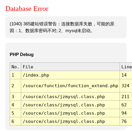
Database Error
(1040) 365建站错误警告：连接数据库失败，可能的原
因：1、数据库密码不对; 2、mysql未启动。
PHP Debug
No.
File
Line
1
/index.php
14
2
/source/function/function_extend.php
324
3
/source/class/jzmysql.class.php
211
4
/source/class/jzmysql.class.php
62
5
/source/class/jzmysql.class.php
94
6
/source/class/jzmysql.class.php
76