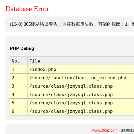
Database Error
(1040) 365建站错误警告：连接数据库失败，可能的原因：1、数
PHP Debug
No.
File
1
/index.php
2
/source/function/function_extend.php
3
/source/class/jzmysql.class.php
4
/source/class/jzmysql.class.php
5
/source/class/jzmysql.class.php
6
/source/class/jzmysql.class.php
www.365jz.com
已经将此