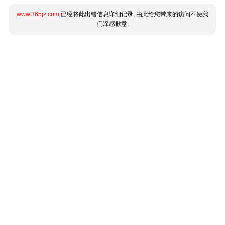
www.365jz.com
已经将此出错信息详细记录, 由此给您带来的访问不便我
们深感歉意.