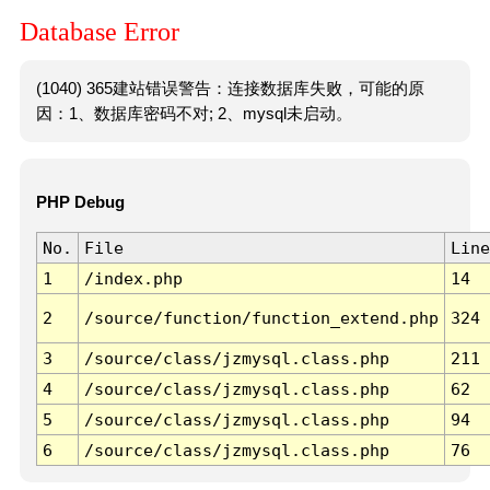
Database Error
(1040) 365建站错误警告：连接数据库失败，可能的原
因：1、数据库密码不对; 2、mysql未启动。
PHP Debug
No.
File
Line
1
/index.php
14
2
/source/function/function_extend.php
324
3
/source/class/jzmysql.class.php
211
4
/source/class/jzmysql.class.php
62
5
/source/class/jzmysql.class.php
94
6
/source/class/jzmysql.class.php
76