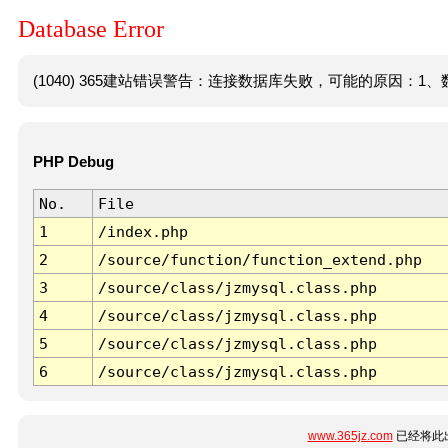
Database Error
(1040) 365建站错误警告：连接数据库失败，可能的原因：1、数
PHP Debug
No.
File
1
/index.php
2
/source/function/function_extend.php
3
/source/class/jzmysql.class.php
4
/source/class/jzmysql.class.php
5
/source/class/jzmysql.class.php
6
/source/class/jzmysql.class.php
www.365jz.com
已经将此