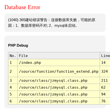
Database Error
(1040) 365建站错误警告：连接数据库失败，可能的原
因：1、数据库密码不对; 2、mysql未启动。
PHP Debug
No.
File
Line
1
/index.php
14
2
/source/function/function_extend.php
324
3
/source/class/jzmysql.class.php
211
4
/source/class/jzmysql.class.php
62
5
/source/class/jzmysql.class.php
94
6
/source/class/jzmysql.class.php
76