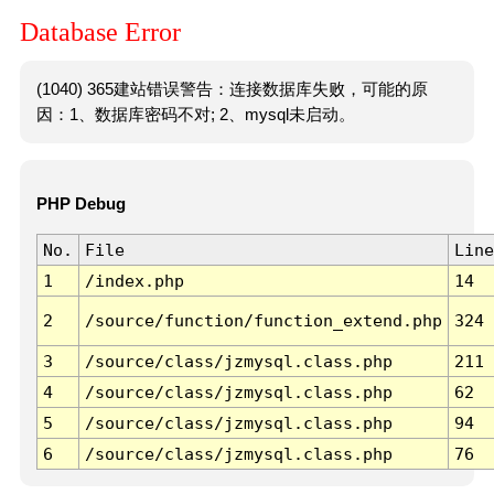
Database Error
(1040) 365建站错误警告：连接数据库失败，可能的原
因：1、数据库密码不对; 2、mysql未启动。
PHP Debug
No.
File
Line
1
/index.php
14
2
/source/function/function_extend.php
324
3
/source/class/jzmysql.class.php
211
4
/source/class/jzmysql.class.php
62
5
/source/class/jzmysql.class.php
94
6
/source/class/jzmysql.class.php
76