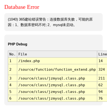
Database Error
(1040) 365建站错误警告：连接数据库失败，可能的原
因：1、数据库密码不对; 2、mysql未启动。
PHP Debug
No.
File
Line
1
/index.php
14
2
/source/function/function_extend.php
324
3
/source/class/jzmysql.class.php
211
4
/source/class/jzmysql.class.php
62
5
/source/class/jzmysql.class.php
94
6
/source/class/jzmysql.class.php
76