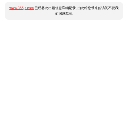
www.365jz.com
已经将此出错信息详细记录, 由此给您带来的访问不便我
们深感歉意.