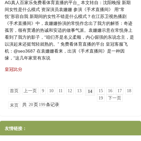
AG真人百家乐免费看体育直播的平台_ 本文转自：沈阳晚报 新期
间女性是什么模式 资深演员袁姗姗 参演《手术直播间》 用“常
悦”形容自我 新期间的女性不错是什么模式？在江苏卫视热播剧
《手术直播间》中，袁姗姗扮演的常悦作念出了我方的解答：奇迹
孤苦，领有贯通的热诚和安适的做事气派。袁姗姗示意在常悦身上
看到了我方的影子，“咱们齐是名义柔顺，内心倔强的东说念主，是
以演起来还挺驾轻就熟的。” 免费看体育直播的平台 皇冠客服飞
机：@seo3687 在袁姗姗看来，出演《手术直播间》是一种因
缘，“这几年家里有东说
皇冠比分
首页
上一页
9
10
11
12
13
15
16
17
18
14
19
下一页
共
20
页
199
条记录
末页
友情链接：