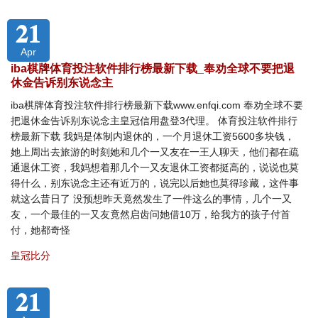
21
Apr
iba棋牌体育投注软件排行榜最新下载_奉劝全球不要把退
休金告诉别东说念主
iba棋牌体育投注软件排行榜最新下载www.enfqi.com 奉劝全球不要
把退休金告诉别东说念主皇冠信用盘登3代理。 体育投注软件排行
榜最新下载 我妈是体制内退休的，一个月退休工资5600多块钱，
她上周出去旅游的时刻她和几个一又友在一王人聊天，他们都在疏
通退休工资，我妈想着那几个一又友退休工资都挺高的，说说也莫
得什么，别东说念主还有近万的，说完以后她也莫得珍藏，这件事
就这么昔日了 没预想昨天竟然发生了一件这么的事情，几个一又
友，一个最佳的一又友竟然启齿问她借10万，给我方的孩子付首
付，她都奇怪
皇冠比分
21