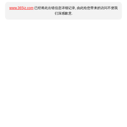
www.365jz.com
已经将此出错信息详细记录, 由此给您带来的访问不便我
们深感歉意.