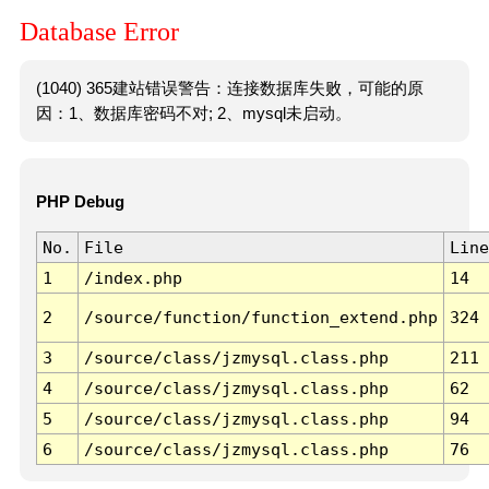
Database Error
(1040) 365建站错误警告：连接数据库失败，可能的原
因：1、数据库密码不对; 2、mysql未启动。
PHP Debug
No.
File
Line
1
/index.php
14
2
/source/function/function_extend.php
324
3
/source/class/jzmysql.class.php
211
4
/source/class/jzmysql.class.php
62
5
/source/class/jzmysql.class.php
94
6
/source/class/jzmysql.class.php
76