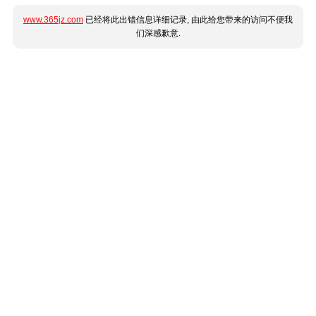
www.365jz.com
已经将此出错信息详细记录, 由此给您带来的访问不便我
们深感歉意.