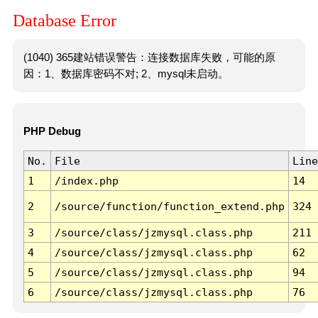
Database Error
(1040) 365建站错误警告：连接数据库失败，可能的原
因：1、数据库密码不对; 2、mysql未启动。
PHP Debug
No.
File
Line
1
/index.php
14
2
/source/function/function_extend.php
324
3
/source/class/jzmysql.class.php
211
4
/source/class/jzmysql.class.php
62
5
/source/class/jzmysql.class.php
94
6
/source/class/jzmysql.class.php
76